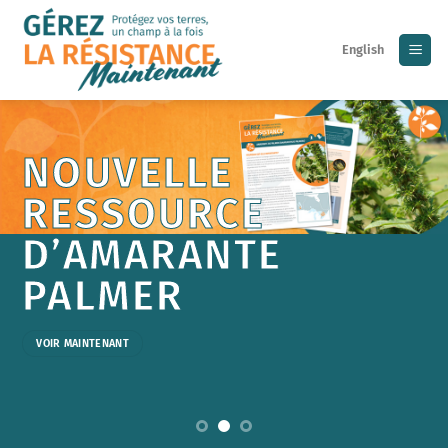
Skip
to
English
content
NOUVELLE
RESSOURCE
D’AMARANTE
HE
PALMER
E
E
VOIR MAINTENANT
S