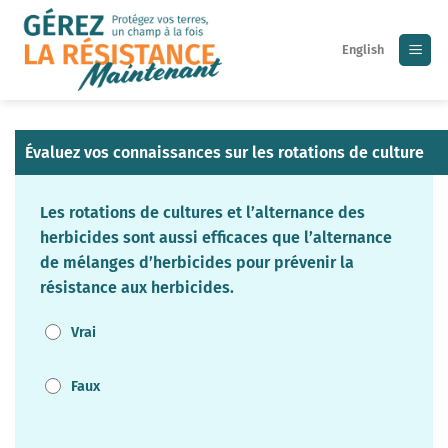
Skip
to
English
content
Évaluez vos connaissances sur les rotations de culture
Les rotations de cultures et l’alternance des
herbicides sont aussi efficaces que l’alternance
de mélanges d’herbicides pour prévenir la
résistance aux herbicides.
Vrai
Faux