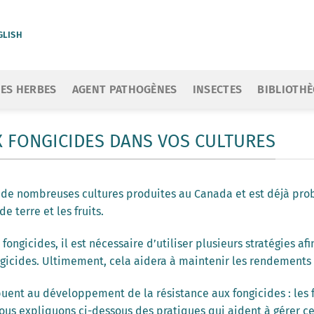
GLISH
ES HERBES
AGENT PATHOGÈNES
INSECTES
BIBLIOTH
X FONGICIDES DANS VOS CULTURES
à de nombreuses cultures produites au Canada et est déjà pro
 terre et les fruits.
fongicides, il est nécessaire d’utiliser plusieurs stratégies a
ongicides. Ultimement, cela aidera à maintenir les rendements e
ribuent au développement de la résistance aux fongicides : les
Nous expliquons ci-dessous des pratiques qui aident à gérer c